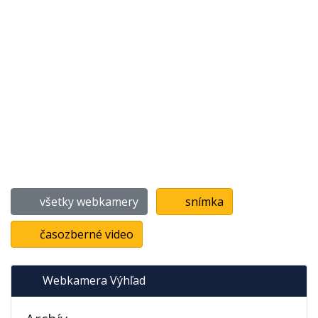
všetky webkamery
snímka
časozberné video
Webkamera Výhľad