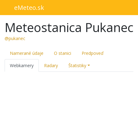
eMeteo.sk
Meteostanica Pukanec
@pukanec
Namerané údaje
O stanici
Predpoveď
Webkamery
Radary
Štatistiky