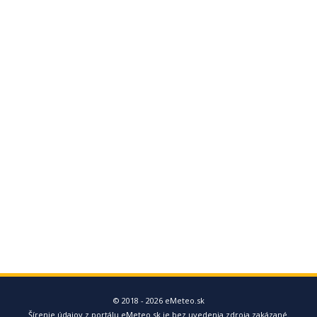
© 2018 - 2026 eMeteo.sk
Šírenie údajov z portálu eMeteo.sk je bez uvedenia zdroja zakázané.