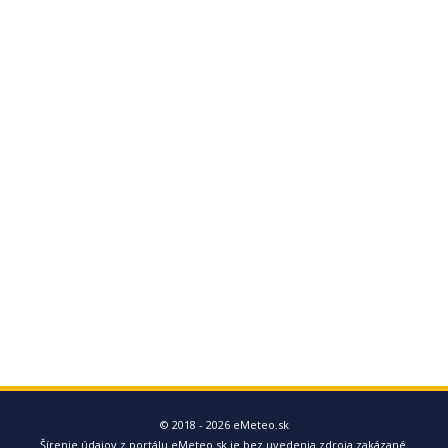
© 2018 - 2026 eMeteo.sk
Šírenie údajov z portálu eMeteo.sk je bez uvedenia zdroja zakázané.