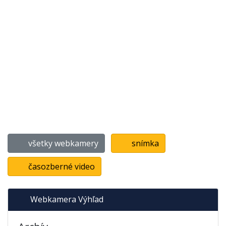
všetky webkamery
snímka
časozberné video
Webkamera Výhľad