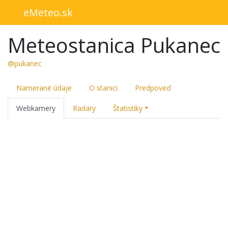
eMeteo.sk
Meteostanica Pukanec
@pukanec
Namerané údaje
O stanici
Predpoveď
Webkamery
Radary
Štatistiky