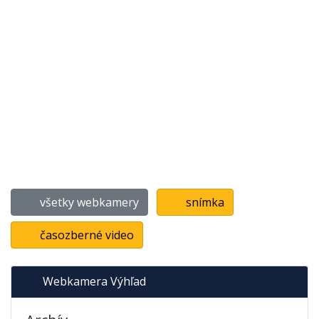
všetky webkamery
snímka
časozberné video
Webkamera Výhľad