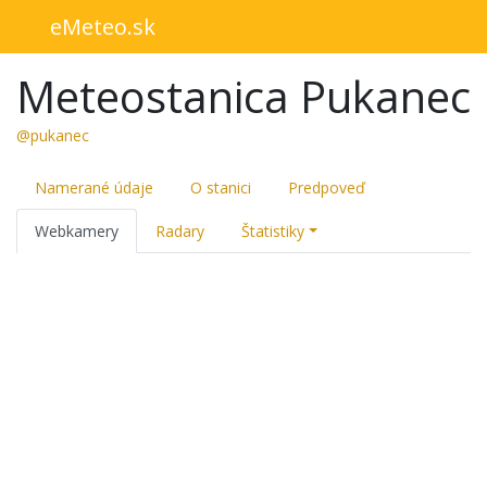
eMeteo.sk
Meteostanica Pukanec
@pukanec
Namerané údaje
O stanici
Predpoveď
Webkamery
Radary
Štatistiky