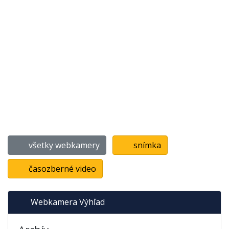
všetky webkamery
snímka
časozberné video
Webkamera Výhľad