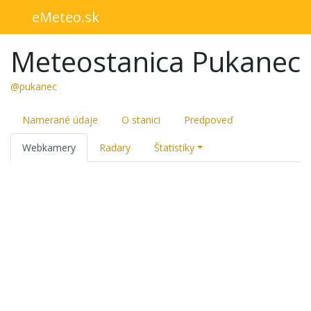
eMeteo.sk
Meteostanica Pukanec
@pukanec
Namerané údaje
O stanici
Predpoveď
Webkamery
Radary
Štatistiky