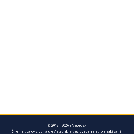
© 2018 - 2026 eMeteo.sk
Šírenie údajov z portálu eMeteo.sk je bez uvedenia zdroja zakázané.