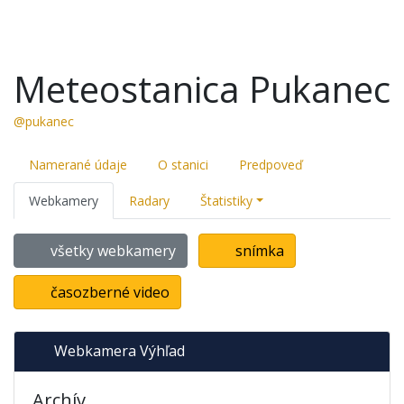
Meteostanica Pukanec
@pukanec
Namerané údaje
O stanici
Predpoveď
Webkamery
Radary
Štatistiky
všetky webkamery
snímka
časozberné video
Webkamera Výhľad
Archív