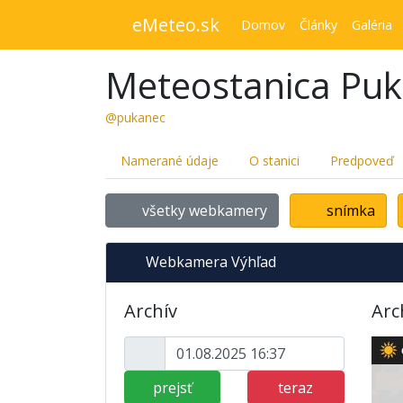
eMeteo.sk
Domov
Články
Galéria
Meteostanica Pu
@pukanec
Namerané údaje
O stanici
Predpoveď
všetky webkamery
snímka
Webkamera Výhľad
Archív
Arc
prejsť
teraz