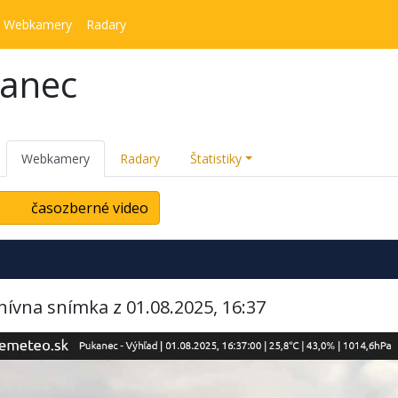
Webkamery
Radary
kanec
Webkamery
Radary
Štatistiky
časozberné video
hívna snímka z 01.08.2025, 16:37