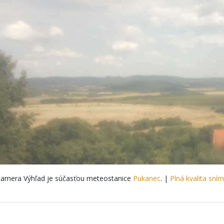
amera Výhľad je súčasťou meteostanice
Pukanec
. |
Plná kvalita sní