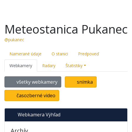
Meteostanica Pukanec
@pukanec
Namerané údaje
O stanici
Predpoveď
Webkamery
Radary
Štatistiky
všetky webkamery
snímka
časozberné video
Webkamera Výhľad
Archív