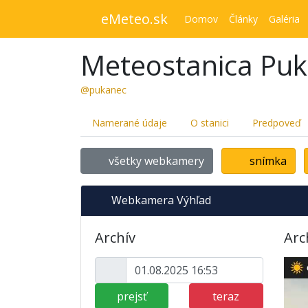
eMeteo.sk
Domov
Články
Galéria
Meteostanica Pu
@pukanec
Namerané údaje
O stanici
Predpoveď
všetky webkamery
snímka
Webkamera Výhľad
Archív
Arc
prejsť
teraz