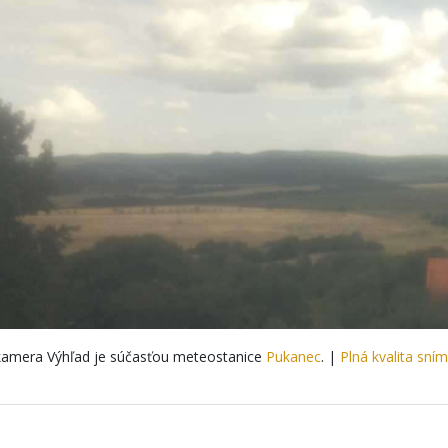
amera Výhľad je súčasťou meteostanice
Pukanec
. |
Plná kvalita sní