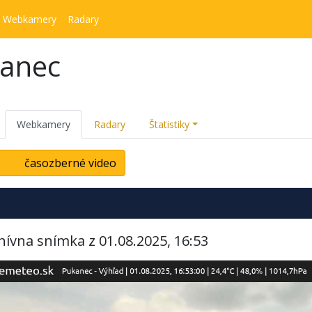
Webkamery
Radary
kanec
Webkamery
Radary
Štatistiky
časozberné video
hívna snímka z 01.08.2025, 16:53