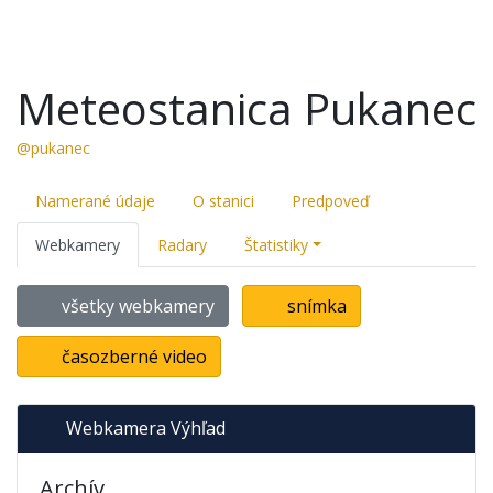
Meteostanica Pukanec
@pukanec
Namerané údaje
O stanici
Predpoveď
Webkamery
Radary
Štatistiky
všetky webkamery
snímka
časozberné video
Webkamera Výhľad
Archív