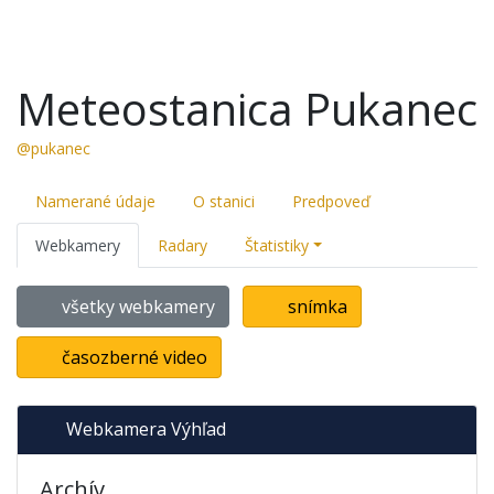
Meteostanica Pukanec
@pukanec
Namerané údaje
O stanici
Predpoveď
Webkamery
Radary
Štatistiky
všetky webkamery
snímka
časozberné video
Webkamera Výhľad
Archív