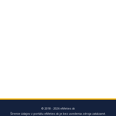
© 2018 - 2026 eMeteo.sk
Šírenie údajov z portálu eMeteo.sk je bez uvedenia zdroja zakázané.