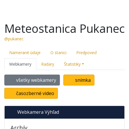
Meteostanica Pukanec
@pukanec
Namerané údaje
O stanici
Predpoveď
Webkamery
Radary
Štatistiky
všetky webkamery
snímka
časozberné video
Webkamera Výhľad
Archív