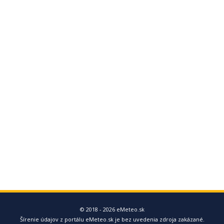
© 2018 - 2026 eMeteo.sk
Šírenie údajov z portálu eMeteo.sk je bez uvedenia zdroja zakázané.