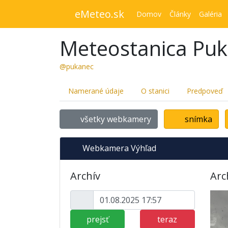
eMeteo.sk
Domov
Články
Galéria
Meteostanica Pu
@pukanec
Namerané údaje
O stanici
Predpoveď
všetky webkamery
snímka
Webkamera Výhľad
Archív
Arc
prejsť
teraz