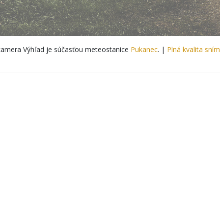
amera Výhľad je súčasťou meteostanice
Pukanec
. |
Plná kvalita sní