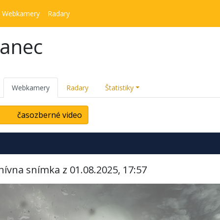
Webkamery
Radary
kanec
Webkamery
Radary
Štatistiky
časozberné video
hívna snímka z 01.08.2025, 17:57