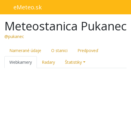
eMeteo.sk
Meteostanica Pukanec
@pukanec
Namerané údaje
O stanici
Predpoveď
Webkamery
Radary
Štatistiky