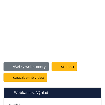
všetky webkamery
snímka
časozberné video
Webkamera Výhľad