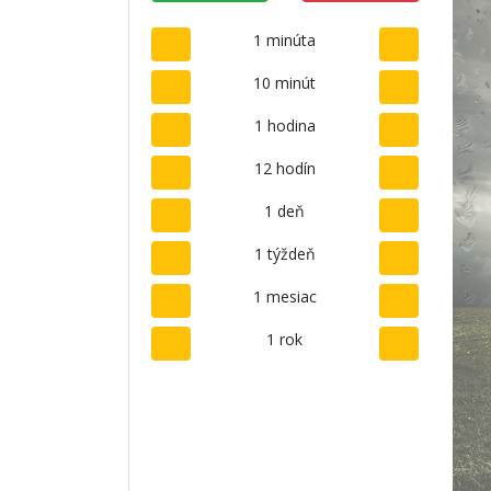
1 minúta
10 minút
1 hodina
12 hodín
1 deň
1 týždeň
1 mesiac
1 rok