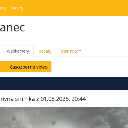
ery
Radary
kanec
Webkamery
Radary
Štatistiky
časozberné video
hívna snímka z 01.08.2025, 20:44