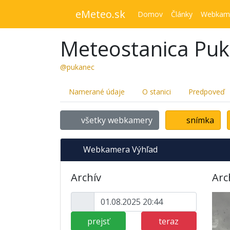
eMeteo.sk
Domov
Články
Webkam
Meteostanica Pu
@pukanec
Namerané údaje
O stanici
Predpoveď
všetky webkamery
snímka
Webkamera Výhľad
Archív
Arc
prejsť
teraz