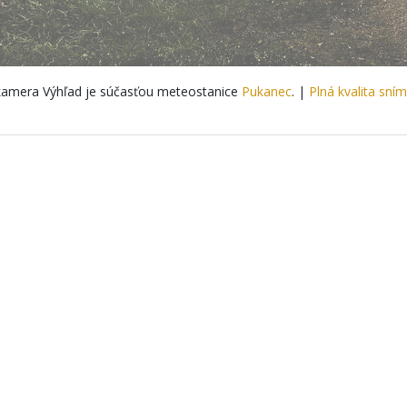
amera Výhľad je súčasťou meteostanice
Pukanec
. |
Plná kvalita sní