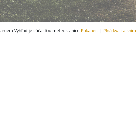
amera Výhľad je súčasťou meteostanice
Pukanec
. |
Plná kvalita sní