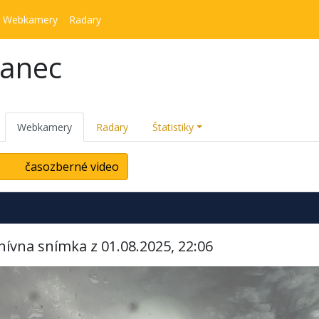
Webkamery
Radary
kanec
Webkamery
Radary
Štatistiky
časozberné video
hívna snímka z 01.08.2025, 22:06