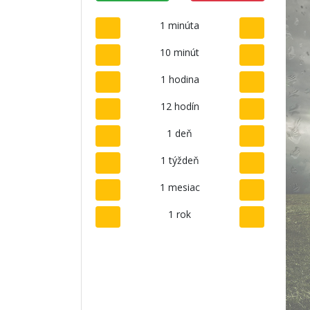
1 minúta
10 minút
1 hodina
12 hodín
1 deň
1 týždeň
1 mesiac
1 rok