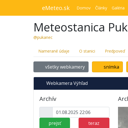
eMeteo.sk
Domov
Články
Galéria
Meteostanica Pu
@pukanec
Namerané údaje
O stanici
Predpoveď
všetky webkamery
snímka
Webkamera Výhľad
Archív
Arc
prejsť
teraz