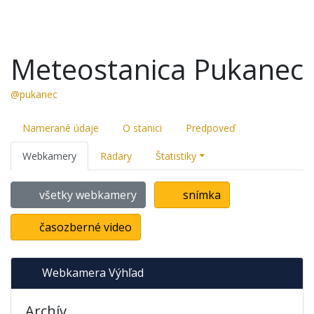
Meteostanica Pukanec
@pukanec
Namerané údaje
O stanici
Predpoveď
Webkamery
Radary
Štatistiky
všetky webkamery
snímka
časozberné video
Webkamera Výhľad
Archív