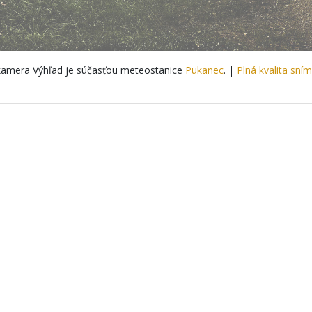
amera Výhľad je súčasťou meteostanice
Pukanec
. |
Plná kvalita sní