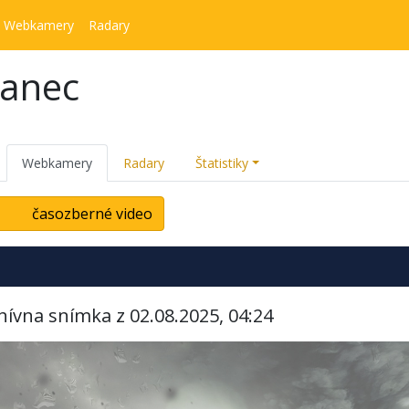
Webkamery
Radary
kanec
Webkamery
Radary
Štatistiky
časozberné video
hívna snímka z 02.08.2025, 04:24