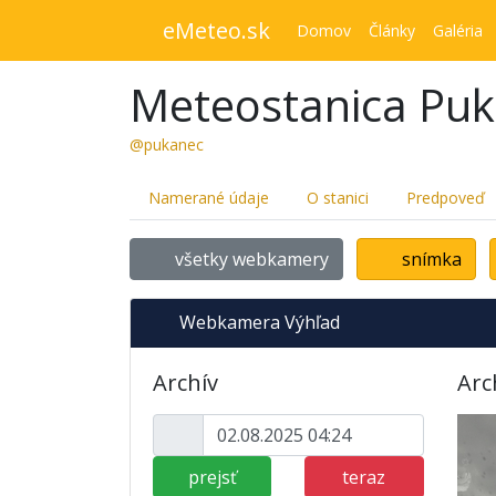
eMeteo.sk
Domov
Články
Galéria
Meteostanica Pu
@pukanec
Namerané údaje
O stanici
Predpoveď
všetky webkamery
snímka
Webkamera Výhľad
Archív
Arc
prejsť
teraz