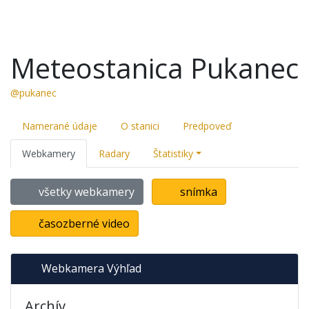
Meteostanica Pukanec
@pukanec
Namerané údaje
O stanici
Predpoveď
Webkamery
Radary
Štatistiky
všetky webkamery
snímka
časozberné video
Webkamera Výhľad
Archív