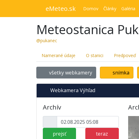
eMeteo.sk
Domov
Články
Galéria
Meteostanica Pu
@pukanec
Namerané údaje
O stanici
Predpoveď
všetky webkamery
snímka
Webkamera Výhľad
Archív
Arc
prejsť
teraz