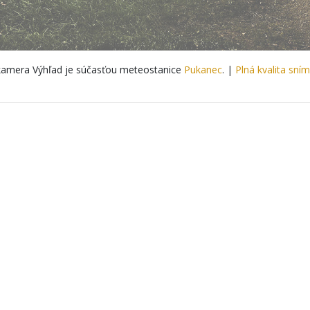
amera Výhľad je súčasťou meteostanice
Pukanec
. |
Plná kvalita sní