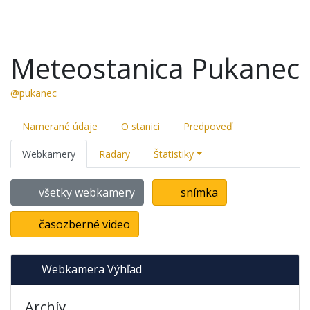
Meteostanica Pukanec
@pukanec
Namerané údaje
O stanici
Predpoveď
Webkamery
Radary
Štatistiky
všetky webkamery
snímka
časozberné video
Webkamera Výhľad
Archív