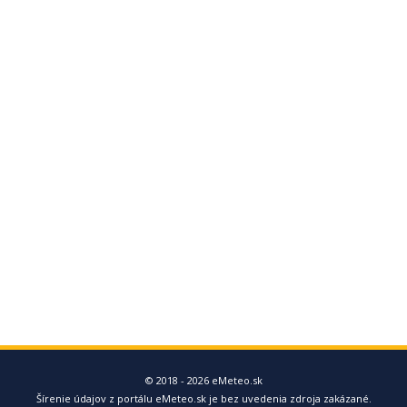
© 2018 - 2026 eMeteo.sk
Šírenie údajov z portálu eMeteo.sk je bez uvedenia zdroja zakázané.