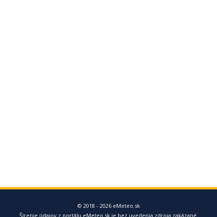
© 2018 - 2026 eMeteo.sk
Šírenie údajov z portálu eMeteo.sk je bez uvedenia zdroja zakázané.