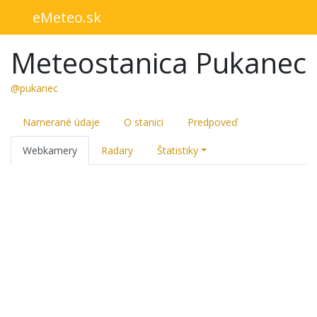
eMeteo.sk
Meteostanica Pukanec
@pukanec
Namerané údaje
O stanici
Predpoveď
Webkamery
Radary
Štatistiky