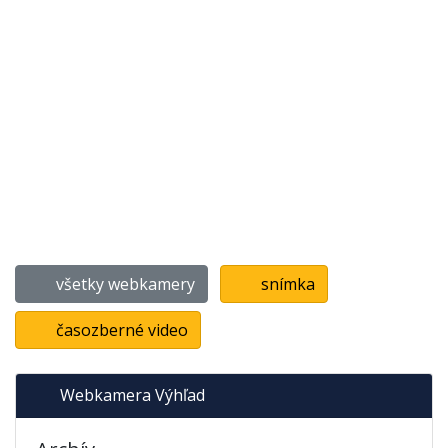
všetky webkamery
snímka
časozberné video
Webkamera Výhľad