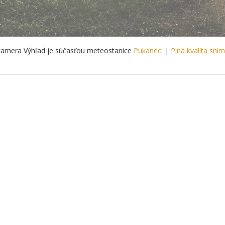
amera Výhľad je súčasťou meteostanice
Pukanec
. |
Plná kvalita sní