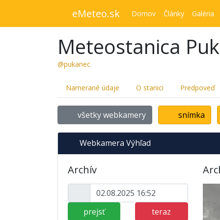
eMeteo.sk
Domov
Články
Galéria
Meteostanica Pu
@pukanec
Namerané údaje
O stanici
Predpoveď
všetky webkamery
snímka
Webkamera Výhľad
Archív
Arc
prejsť
teraz