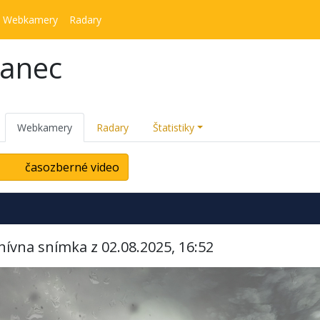
Webkamery
Radary
kanec
Webkamery
Radary
Štatistiky
časozberné video
hívna snímka z 02.08.2025, 16:52