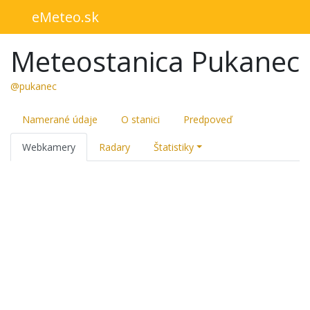
eMeteo.sk
Meteostanica Pukanec
@pukanec
Namerané údaje
O stanici
Predpoveď
Webkamery
Radary
Štatistiky