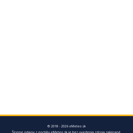
© 2018 - 2026 eMeteo.sk
Šírenie údajov z portálu eMeteo.sk je bez uvedenia zdroja zakázané.