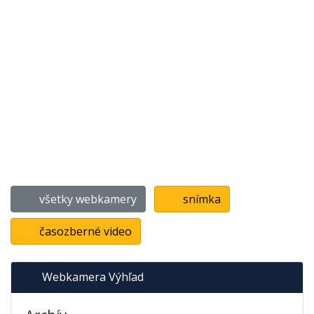
všetky webkamery
snímka
časozberné video
Webkamera Výhľad