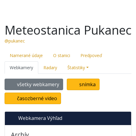
Meteostanica Pukanec
@pukanec
Namerané údaje
O stanici
Predpoveď
Webkamery
Radary
Štatistiky
všetky webkamery
snímka
časozberné video
Webkamera Výhľad
Archív