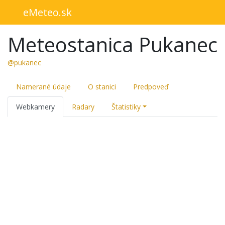
eMeteo.sk
Meteostanica Pukanec
@pukanec
Namerané údaje
O stanici
Predpoveď
Webkamery
Radary
Štatistiky