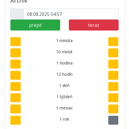
Archív
prejsť
teraz
1 minúta
10 minút
1 hodina
12 hodín
1 deň
1 týždeň
1 mesiac
1 rok