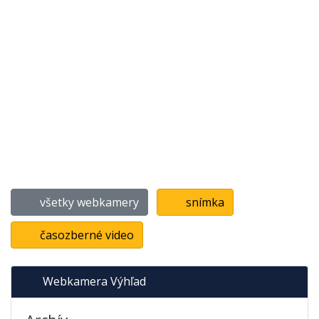
všetky webkamery
snímka
časozberné video
Webkamera Výhľad