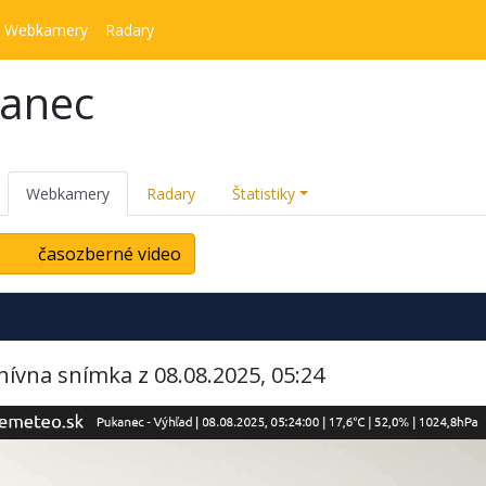
Webkamery
Radary
kanec
Webkamery
Radary
Štatistiky
časozberné video
hívna snímka z 08.08.2025, 05:24