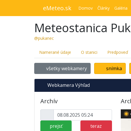
eMeteo.sk
Domov
Články
Galéria
Meteostanica Pu
@pukanec
Namerané údaje
O stanici
Predpoveď
všetky webkamery
snímka
Webkamera Výhľad
Archív
Arc
prejsť
teraz