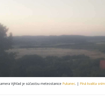
amera Výhľad je súčasťou meteostanice
Pukanec
. |
Plná kvalita sní