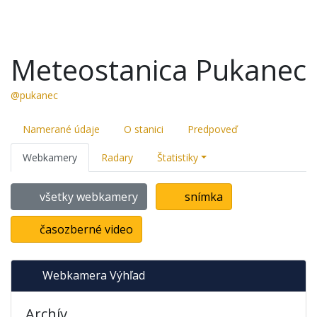
Meteostanica Pukanec
@pukanec
Namerané údaje
O stanici
Predpoveď
Webkamery
Radary
Štatistiky
všetky webkamery
snímka
časozberné video
Webkamera Výhľad
Archív