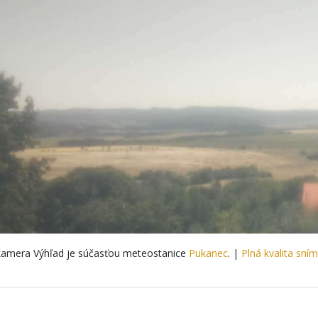
amera Výhľad je súčasťou meteostanice
Pukanec
. |
Plná kvalita sní