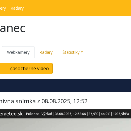
ery
Radary
kanec
Webkamery
Radary
Štatistiky
časozberné video
hívna snímka z 08.08.2025, 12:52