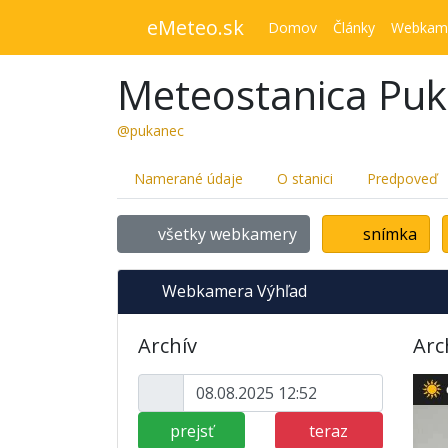
eMeteo.sk
Domov
Články
Webkam
Meteostanica Pu
@pukanec
Namerané údaje
O stanici
Predpoveď
všetky webkamery
snímka
Webkamera Výhľad
Archív
Arc
prejsť
teraz