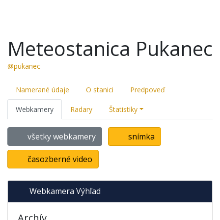
Meteostanica Pukanec
@pukanec
Namerané údaje
O stanici
Predpoveď
Webkamery
Radary
Štatistiky
všetky webkamery
snímka
časozberné video
Webkamera Výhľad
Archív