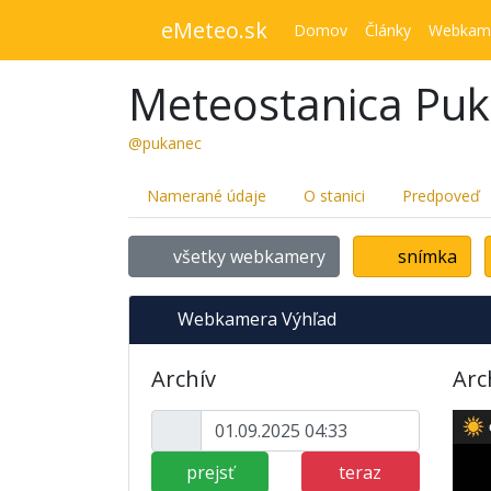
eMeteo.sk
Domov
Články
Webkam
Meteostanica Pu
@pukanec
Namerané údaje
O stanici
Predpoveď
všetky webkamery
snímka
Webkamera Výhľad
Archív
Arc
prejsť
teraz