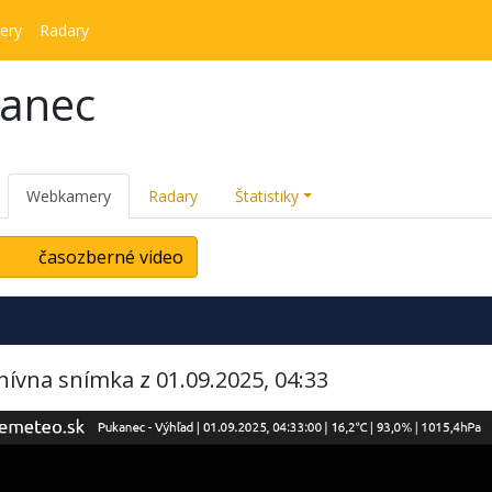
ery
Radary
kanec
Webkamery
Radary
Štatistiky
časozberné video
hívna snímka z 01.09.2025, 04:33