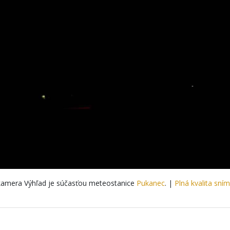
amera Výhľad je súčasťou meteostanice
Pukanec
. |
Plná kvalita sní