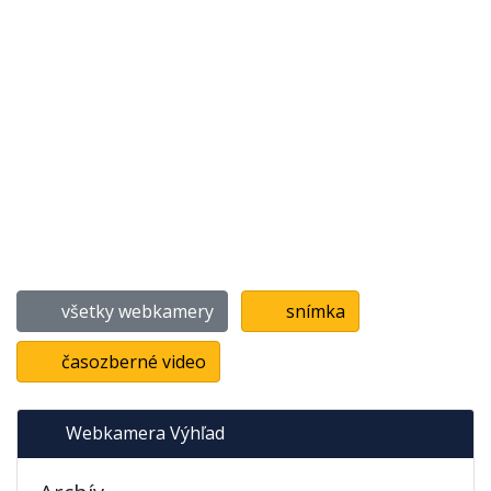
všetky webkamery
snímka
časozberné video
Webkamera Výhľad