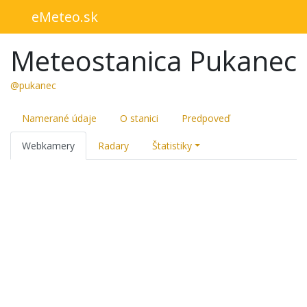
eMeteo.sk
Meteostanica Pukanec
@pukanec
Namerané údaje
O stanici
Predpoveď
Webkamery
Radary
Štatistiky