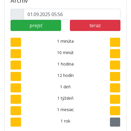
Archív
prejsť
teraz
1 minúta
10 minút
1 hodina
12 hodín
1 deň
1 týždeň
1 mesiac
1 rok