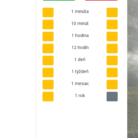
1 minúta
10 minút
1 hodina
12 hodín
1 deň
1 týždeň
1 mesiac
1 rok