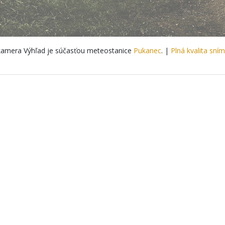
amera Výhľad je súčasťou meteostanice
Pukanec
. |
Plná kvalita sní