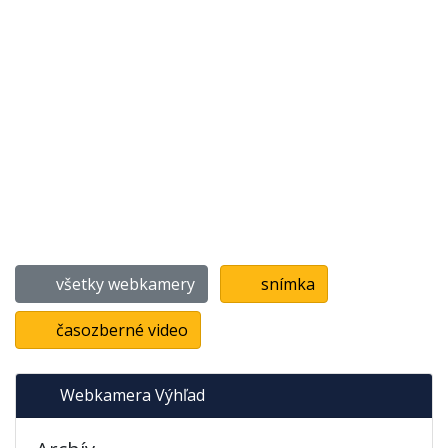
všetky webkamery
snímka
časozberné video
Webkamera Výhľad