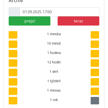
Archív
prejsť
teraz
1 minúta
10 minút
1 hodina
12 hodín
1 deň
1 týždeň
1 mesiac
1 rok