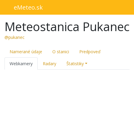
eMeteo.sk
Meteostanica Pukanec
@pukanec
Namerané údaje
O stanici
Predpoveď
Webkamery
Radary
Štatistiky