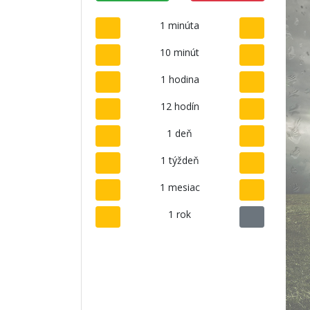
1 minúta
10 minút
1 hodina
12 hodín
1 deň
1 týždeň
1 mesiac
1 rok