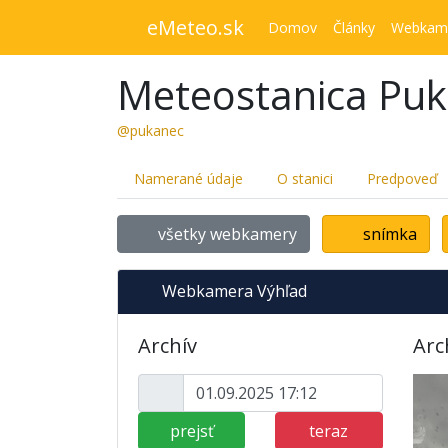
eMeteo.sk
Domov
Články
Webkam
Meteostanica Pu
@pukanec
Namerané údaje
O stanici
Predpoveď
všetky webkamery
snímka
Webkamera Výhľad
Archív
Arc
prejsť
teraz