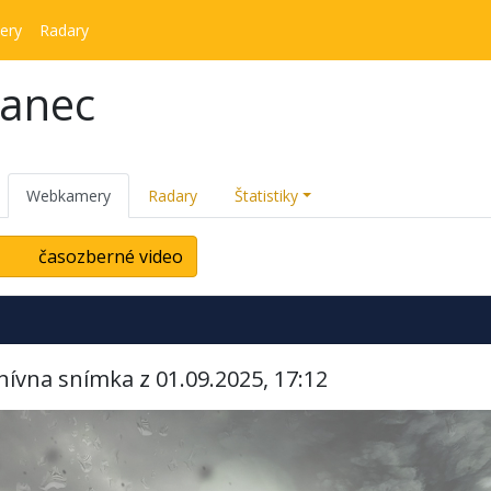
ery
Radary
kanec
Webkamery
Radary
Štatistiky
časozberné video
hívna snímka z 01.09.2025, 17:12