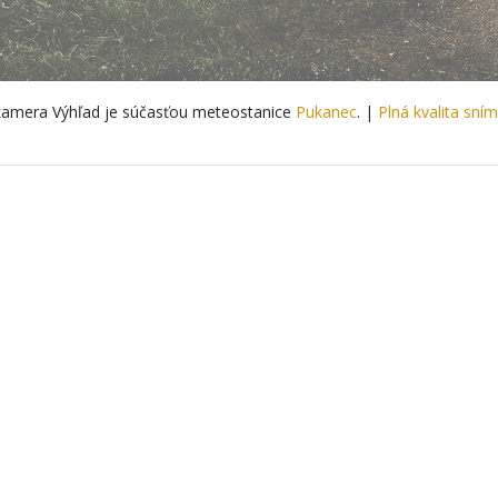
amera Výhľad je súčasťou meteostanice
Pukanec
. |
Plná kvalita sní