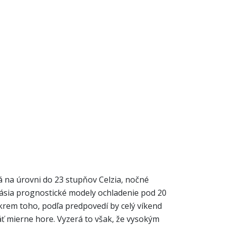
á na úrovni do 23 stupňov Celzia, nočné
hlásia prognostické modely ochladenie pod 20
krem toho, podľa predpovedí by celý víkend
äť mierne hore. Vyzerá to však, že vysokým