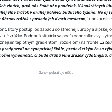
erých vlnách, prvá nás čaká už v pondelok. V konkrétnych ú
uhej vlne zrážok v druhej polovici budúceho týždňa. No aj 
u úhrnov zrážok z posledných dvoch mesiacov,“
upozornili 
nt, ktorý postúpi od západu do strednej Európy a alpskej o
ýdatné zrážky. Podobná situácia sa podľa odborníkov vyskytn
aznejším teplotným gradientom (rozdielom) na fronte.
„S tou
y predpovedi na synoptickej škále, predovšetkým čo sa týka 
e možné vyhodnotiť, či bude druhá vlna zrážok výdatnejšia, 
článok pokračuje nižšie