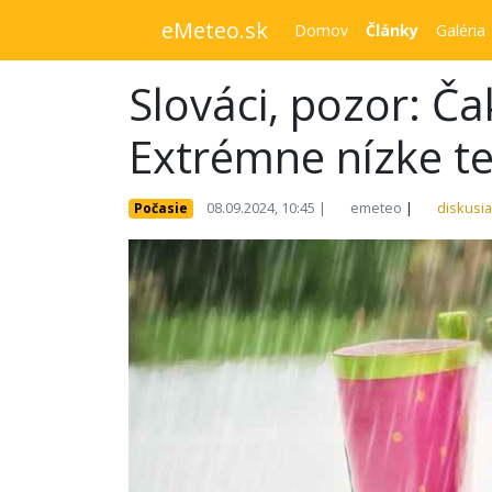
eMeteo.sk
Domov
Články
Galéria
Slováci, pozor: Č
Extrémne nízke tep
08.09.2024, 10:45 |
emeteo
|
diskusia
Počasie