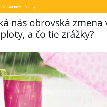
Webkamery
Radary
aká nás obrovská zmena v
loty, a čo tie zrážky?