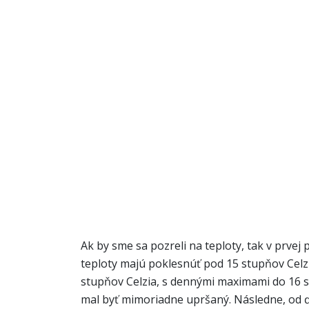
Ak by sme sa pozreli na teploty, tak v prve
teploty majú poklesnúť pod 15 stupňov Celzi
stupňov Celzia, s dennými maximami do 16 s
mal byť mimoriadne upršaný. Následne, od ďa