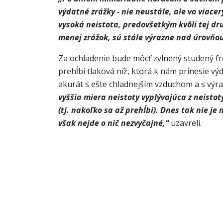
výdatné zrážky - nie neustále, ale vo viac
vysoká neistota, predovšetkým kvôli tej dr
menej zrážok, sú stále výrazne nad úrovňo
Za ochladenie bude môcť zvlnený studený fro
prehĺbi tlaková níž, ktorá k nám prinesie v
akurát s ešte chladnejším vzduchom a s výr
vyššia miera neistoty vyplývajúca z neistot
(tj. nakoľko sa až prehĺbi). Dnes tak nie j
však nejde o nič nezvyčajné,“
uzavreli.