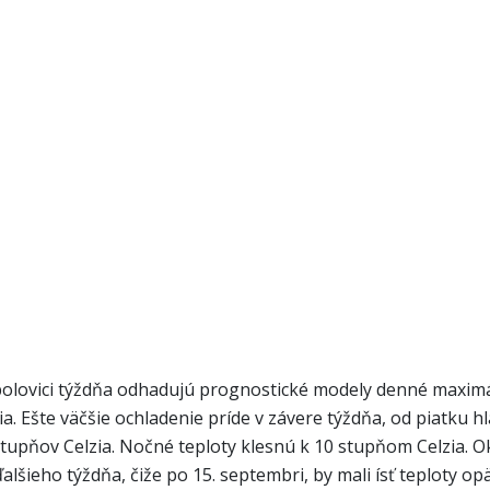
j polovici týždňa odhadujú prognostické modely denné maxim
a. Ešte väčšie ochladenie príde v závere týždňa, od piatku 
tupňov Celzia. Nočné teploty klesnú k 10 stupňom Celzia. O
lšieho týždňa, čiže po 15. septembri, by mali ísť teploty op