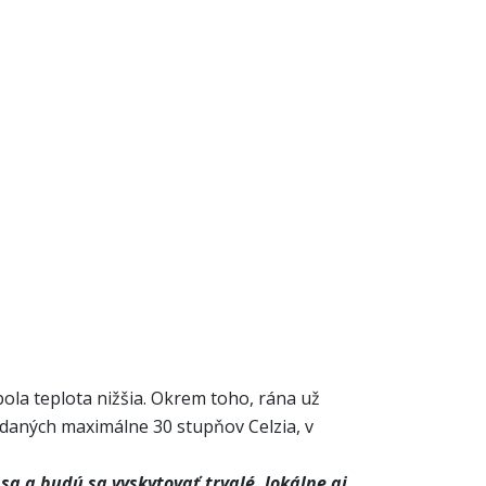
bola teplota nižšia. Okrem toho, rána už
vedaných maximálne 30 stupňov Celzia, v
 a budú sa vyskytovať trvalé, lokálne aj