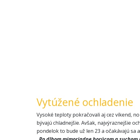
Vytúžené ochladenie
Vysoké teploty pokračovali aj cez víkend, no
bývajú chladnejšie. Avšak, najvýraznejšie o
pondelok to bude už len 23 a očakávajú sa a
„Po dlhom mimoriadne horúcom a suchom po