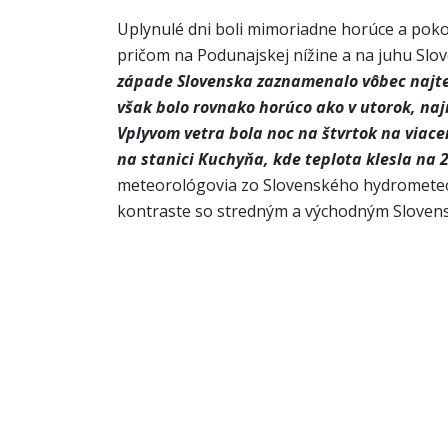
Uplynulé dni boli mimoriadne horúce a pokor
pričom na Podunajskej nížine a na juhu Slove
západe Slovenska zaznamenalo vôbec najtep
však bolo rovnako horúco ako v utorok, na
Vplyvom vetra bola noc na štvrtok na viacer
na stanici Kuchyňa, kde teplota klesla na 2
meteorológovia zo Slovenského hydrometeoro
kontraste so stredným a východným Slovensko