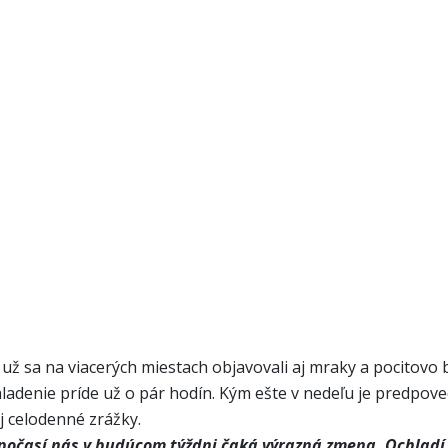
 už sa na viacerých miestach objavovali aj mraky a pocitovo 
chladenie príde už o pár hodín. Kým ešte v nedeľu je predpo
j celodenné zrážky.
časí nás v budúcom týždni čaká výrazná zmena. Ochladí sa