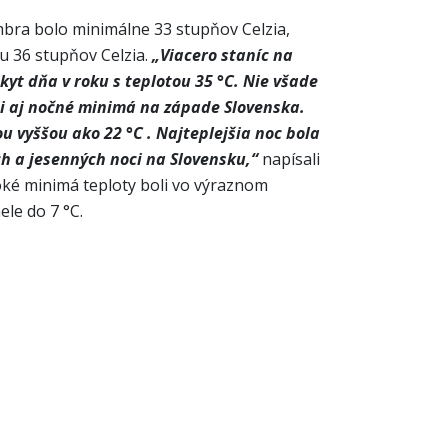
mbra bolo minimálne 33 stupňov Celzia,
cu 36 stupňov Celzia.
„Viacero staníc na
yt dňa v roku s teplotou 35 °C. Nie všade
li aj nočné minimá na západe Slovenska.
u vyššou ako 22 °C . Najteplejšia noc bola
ch a jesenných noci na Slovensku,“
napísali
oké minimá teploty boli vo výraznom
le do 7 °C.