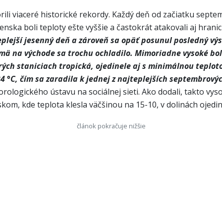
ili viaceré historické rekordy. Každý deň od začiatku septe
nska boli teploty ešte vyššie a častokrát atakovali aj hrani
lejší jesenný deň a zároveň sa opäť posunul posledný výsk
jmä na východe sa trochu ochladilo. Mimoriadne vysoké bo
ých staniciach tropická, ojedinele aj s minimálnou teploto
4 °C, čím sa zaradila k jednej z najteplejších septembrový
logického ústavu na sociálnej sieti. Ako dodali, takto vys
m, kde teplota klesla väčšinou na 15-10, v dolinách ojedine
článok pokračuje nižšie