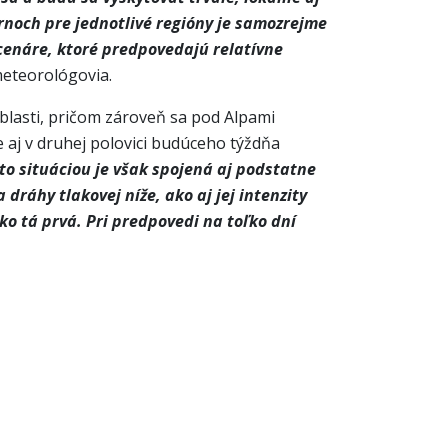
hrnoch pre jednotlivé regióny je samozrejme
scenáre, ktoré predpovedajú relatívne
meteorológovia.
blasti, pričom zároveň sa pod Alpami
e aj v druhej polovici budúceho týždňa
to situáciou je však spojená aj podstatne
dráhy tlakovej níže, ako aj jej intenzity
ako tá prvá. Pri predpovedi na toľko dní