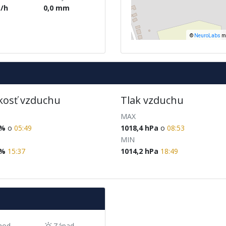
/h
0,0
mm
kosť vzduchu
Tlak vzduchu
MAX
%
o
05:49
1018,4
hPa
o
08:53
MIN
%
15:37
1014,2
hPa
18:49
hod
Západ