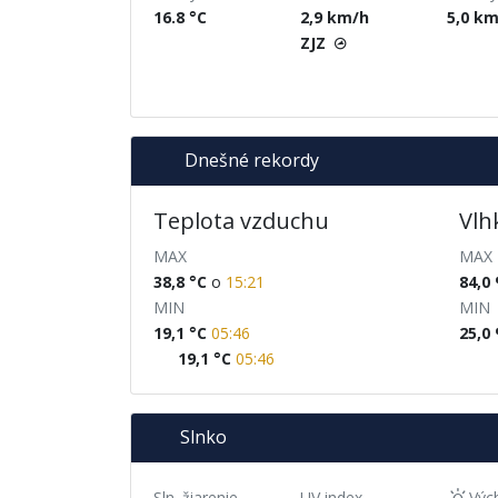
16.8
°C
2,9
km/h
5,0
km
ZJZ
Dnešné rekordy
Teplota vzduchu
Vlh
MAX
MAX
38,8
°C
o
15:21
84,0
MIN
MIN
19,1
°C
05:46
25,0
19,1
°C
05:46
Slnko
Sln. žiarenie
UV index
Výc