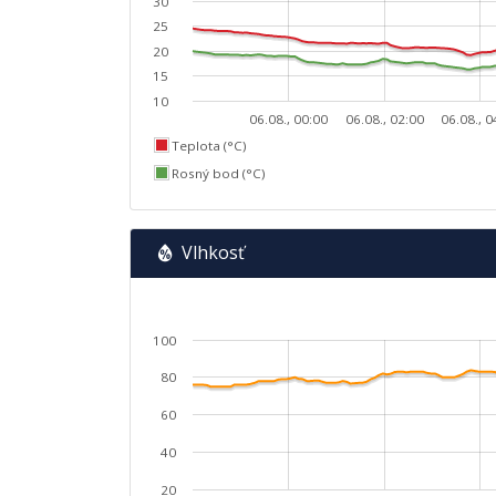
30
25
20
15
10
06.08., 00:00
06.08., 02:00
06.08., 0
Teplota (°C)
Rosný bod (°C)
Vlhkosť
100
80
60
40
20