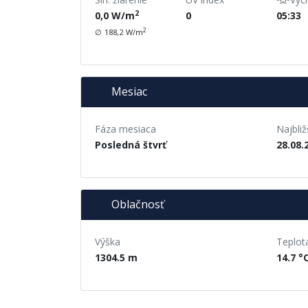
2
0,0
W/m
0
05:33
2
∅
188,2
W/m
Mesiac
Fáza mesiaca
Najbliž
Posledná štvrť
28.08.
Oblačnosť
Výška
Teplot
1304.5 m
14.7 °