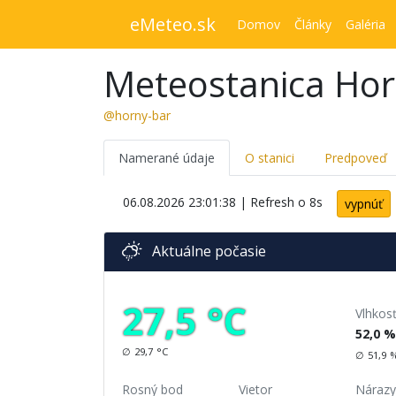
eMeteo.sk
Domov
Články
Galéria
Meteostanica Hor
@horny-bar
Namerané údaje
O stanici
Predpoveď
06.08.2026 23:01:38
| Refresh o
7
s
vypnúť
Aktuálne počasie
27,5
°C
Vlhkos
52,0
%
∅
29,7
°C
∅
51,9
Rosný bod
Vietor
Nárazy