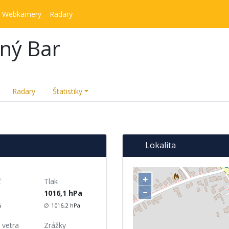
Webkamery
Radary
ný Bar
Radary
Štatistiky
Lokalita
ť
Tlak
1016,1
hPa
%
∅
1016,2
hPa
 vetra
Zrážky