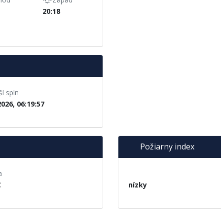
20:18
ší spln
2026, 06:19:57
Požiarny index
a
C
nízky