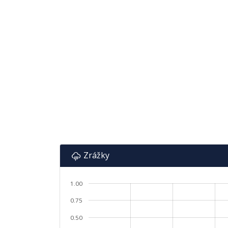
Zrážky
1.00
0.75
0.50