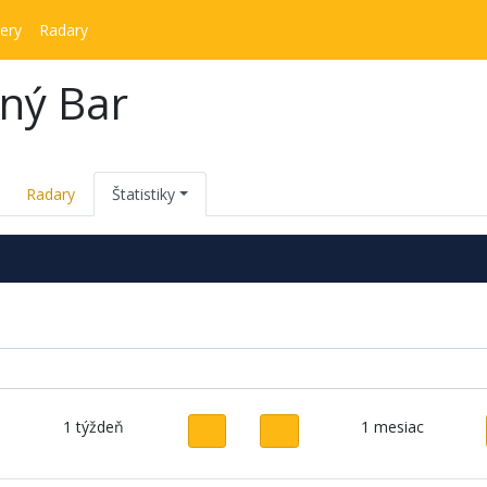
ery
Radary
ný Bar
Radary
Štatistiky
1 týždeň
1 mesiac