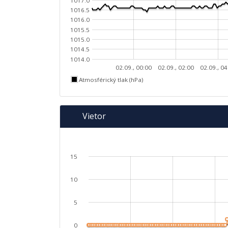
1017.0
1016.5
1016.0
1015.5
1015.0
1014.5
1014.0
02.09., 00:00
02.09., 02:00
02.09., 04
Atmosférický tlak (hPa)
Vietor
15
10
5
0