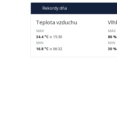
Rekordy dňa
Teplota vzduchu
Vlh
MAX
MAX
34.4 °C
o 15:30
86 %
MIN
MIN
16.8 °C
o 06:32
30 %