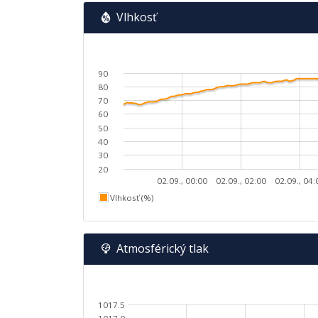
Vlhkosť
90
80
70
60
50
40
30
20
02.09., 00:00
02.09., 02:00
02.09., 04:
Vlhkosť (%)
Atmosférický tlak
1017.5