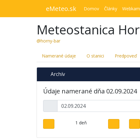
eMeteo.sk
Domov
Články
Webkam
Meteostanica Hor
@horny-bar
Namerané údaje
O stanici
Predpoveď
Archív
Údaje namerané dňa 02.09.2024
1 deň