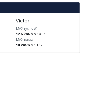
Vietor
MAX rýchlosť
12.6 km/h
o 14:05
MAX náraz
18 km/h
o 13:52