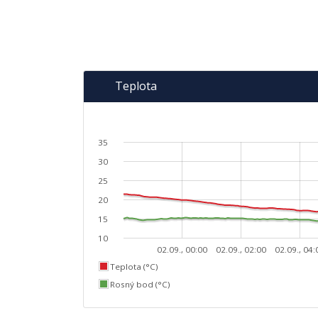
Teplota
35
30
25
20
15
10
02.09., 00:00
02.09., 02:00
02.09., 04:
Teplota (°C)
Rosný bod (°C)