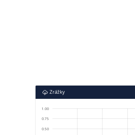
Zrážky
1.00
0.75
0.50