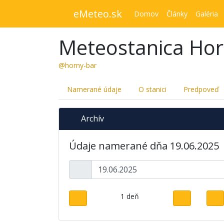
eMeteo.sk
Domov
Články
Galéria
Meteostanica Hor
@horny-bar
Namerané údaje
O stanici
Predpoveď
Archív
Údaje namerané dňa 19.06.2025
1 deň