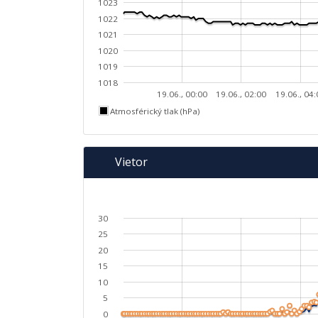
1023
1022
1021
1020
1019
1018
19.06., 00:00
19.06., 02:00
19.06., 04
Atmosférický tlak (hPa)
Vietor
30
25
20
15
10
5
0