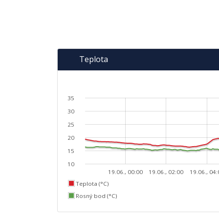
Teplota
35
30
25
20
15
10
19.06., 00:00
19.06., 02:00
19.06., 04
Teplota (°C)
Rosný bod (°C)