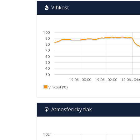
Vlhkosť
100
90
80
70
60
50
40
30
19.06., 00:00
19.06., 02:00
19.06., 04
Vlhkosť (%)
Atmosférický tlak
1024