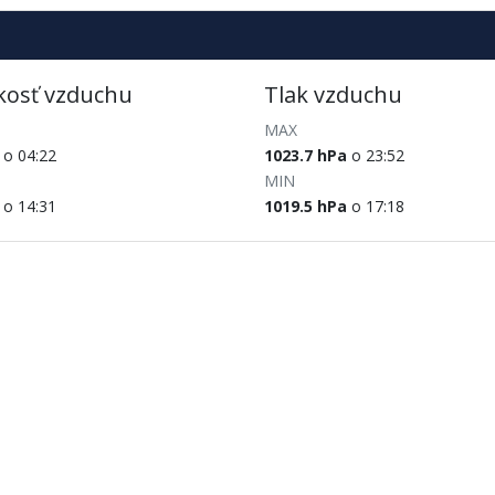
kosť vzduchu
Tlak vzduchu
MAX
o 04:22
1023.7 hPa
o 23:52
MIN
o 14:31
1019.5 hPa
o 17:18