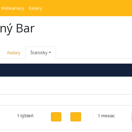
Webkamery
Radary
ný Bar
Radary
Štatistiky
1 týždeň
1 mesiac