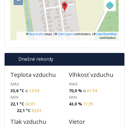
Dnešné rekordy
Teplota vzduchu
Vlhkosť vzduchu
MAX
MAX
33,6
°C
o
12:04
70,0
%
o
01:54
MIN
MIN
22,1
°C
02:01
43,0
%
11:35
22,1
°C
02:01
Tlak vzduchu
Vietor