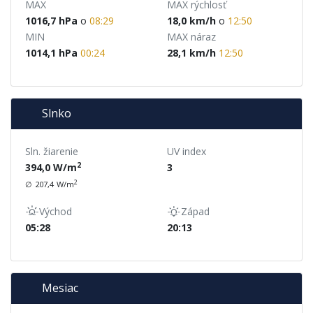
MAX
MAX rýchlosť
1016,7
hPa
o
08:29
18,0
km/h
o
12:50
MIN
MAX náraz
1014,1
hPa
00:24
28,1
km/h
12:50
Slnko
Sln. žiarenie
UV index
2
394,0
W/m
3
2
∅
207,4
W/m
Východ
Západ
05:28
20:13
Mesiac