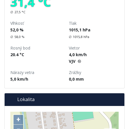
31,4
°C
∅
27,5
°C
Vlhkosť
Tlak
52,0
%
1015,1
hPa
∅
58,0
%
∅
1015,8
hPa
Rosný bod
Vietor
20.4
°C
4,0
km/h
VJV
Nárazy vetra
Zrážky
5,0
km/h
0,0
mm
Lokalita