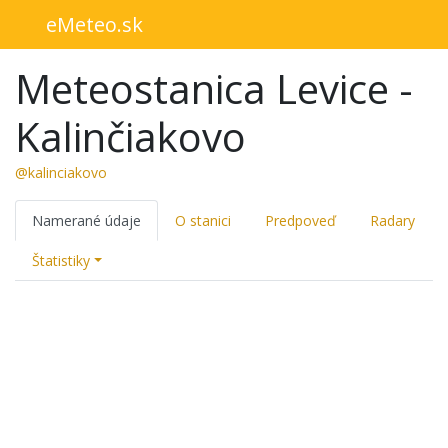
eMeteo.sk
Meteostanica Levice -
Kalinčiakovo
@kalinciakovo
Namerané údaje
O stanici
Predpoveď
Radary
Štatistiky