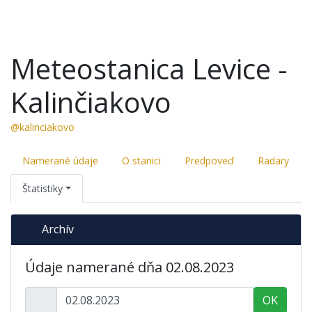
Meteostanica Levice -
Kalinčiakovo
@kalinciakovo
Namerané údaje
O stanici
Predpoveď
Radary
Štatistiky
Archív
Údaje namerané dňa 02.08.2023
OK