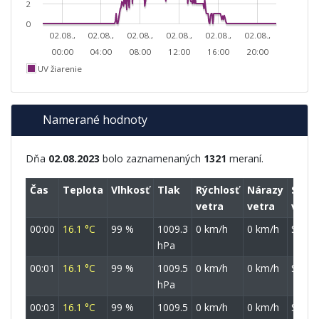
2
0
02.08.,
02.08.,
02.08.,
02.08.,
02.08.,
02.08.,
00:00
04:00
08:00
12:00
16:00
20:00
UV žiarenie
Namerané hodnoty
Dňa
02.08.2023
bolo zaznamenaných
1321
meraní.
Čas
Teplota
Vlhkosť
Tlak
Rýchlosť
Nárazy
Smer
vetra
vetra
vetra
00:00
16.1 °C
99 %
1009.3
0 km/h
0 km/h
SSZ
hPa
00:01
16.1 °C
99 %
1009.5
0 km/h
0 km/h
S
hPa
00:03
16.1 °C
99 %
1009.5
0 km/h
0 km/h
S