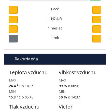
1 deň
1 týždeň
1 mesiac
1 rok
Rekordy dňa
Teplota vzduchu
Vlhkosť vzduchu
MAX
MAX
26.4 °C
o 14:36
99 %
o 00:01
MIN
MIN
15.3 °C
o 05:43
50 %
o 14:37
Tlak vzduchu
Vietor