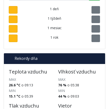
1 deň
1 týždeň
1 mesiac
1 rok
Rekordy dňa
Teplota vzduchu
Vlhkosť vzduchu
MAX
MAX
26.6 °C
o 09:13
76 %
o 05:38
MIN
MIN
15.1 °C
o 05:39
44 %
o 09:03
Tlak vzduchu
Vietor