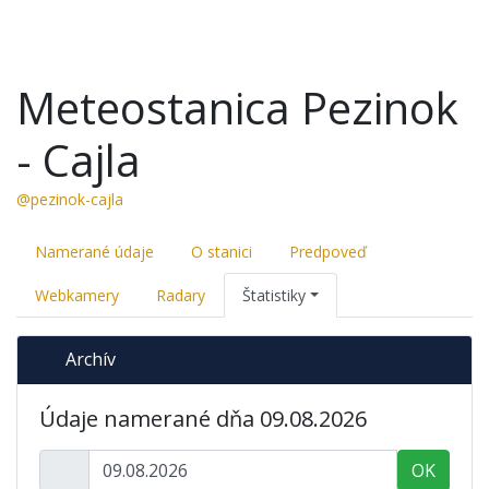
Meteostanica Pezinok
- Cajla
@pezinok-cajla
Namerané údaje
O stanici
Predpoveď
Webkamery
Radary
Štatistiky
Archív
Údaje namerané dňa 09.08.2026
OK