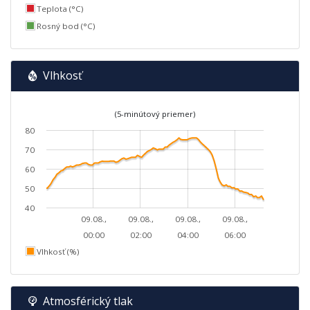
Teplota (°C)
Rosný bod (°C)
Vlhkosť
(5-minútový priemer)
80
70
60
50
40
09.08.,
09.08.,
09.08.,
09.08.,
00:00
02:00
04:00
06:00
Vlhkosť (%)
Atmosférický tlak