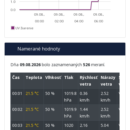
1.0
0.0
09.08.,
09.08.,
09.08.,
09.08.,
00:00
02:00
04:00
06:00
UV žiarenie
Namerané hodnoty
Dňa
09.08.2026
bolo zaznamenaných
526
meraní.
Čas
Teplota
Vlhkosť
Tlak
Rýchlosť
Nárazy
Smer
vetra
vetra
vetra
00:01
21.5 °C
50 %
1019.8
0.36
2.52
V
hPa
km/h
km/h
00:02
21.5 °C
50 %
1019.9
1.44
2.52
V
hPa
km/h
km/h
00:03
21.5 °C
50 %
1020
2.16
5.04
VJV