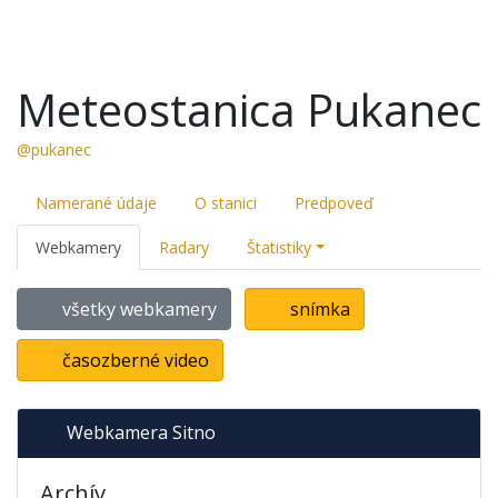
Meteostanica Pukanec
@pukanec
Namerané údaje
O stanici
Predpoveď
Webkamery
Radary
Štatistiky
všetky webkamery
snímka
časozberné video
Webkamera Sitno
Archív