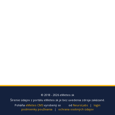
© 2018 - 2026 eMeteo.sk
Šírenie údajov z portálu eMeteo.sk je bez uvedenia zdroja zakázané.
Poháňa
eMeteo CMS
vyrobený so
od
NeuroLabs
|
login
podmienky používania
|
ochrana osobných údajov