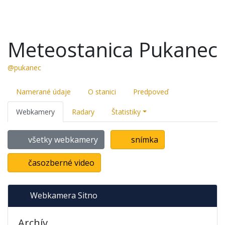
Meteostanica Pukanec
@pukanec
Namerané údaje
O stanici
Predpoveď
Webkamery
Radary
Štatistiky
všetky webkamery
snímka
časozberné video
Webkamera Sitno
Archív