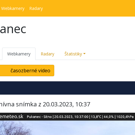
Webkamery
Radary
kanec
Webkamery
Radary
Štatistiky
časozberné video
hívna snímka z 20.03.2023, 10:37