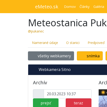
eMeteo.sk
Domov
Články
Galéria
Meteostanica Pu
@pukanec
Namerané údaje
O stanici
Predpoveď
všetky webkamery
snímka
Webkamera Sitno
Archív
Arc
prejsť
teraz