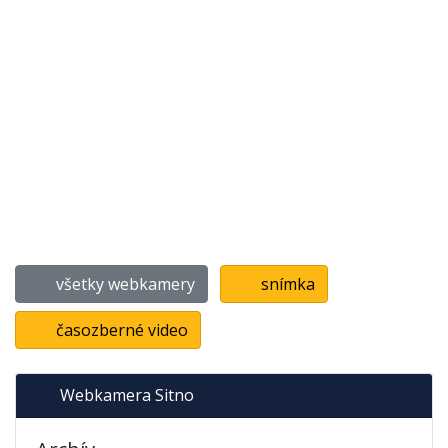
všetky webkamery
snímka
časozberné video
Webkamera Sitno