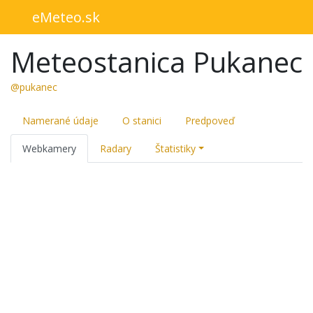
eMeteo.sk
Meteostanica Pukanec
@pukanec
Namerané údaje
O stanici
Predpoveď
Webkamery
Radary
Štatistiky