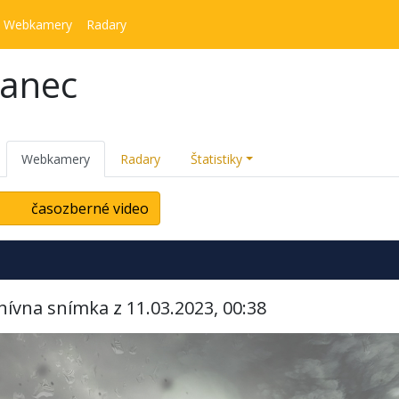
Webkamery
Radary
kanec
Webkamery
Radary
Štatistiky
časozberné video
hívna snímka z 11.03.2023, 00:38