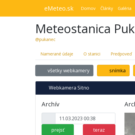
eMeteo.sk
Domov
Články
Galéria
Meteostanica Pu
@pukanec
Namerané údaje
O stanici
Predpoveď
všetky webkamery
snímka
Webkamera Sitno
Archív
Arc
prejsť
teraz