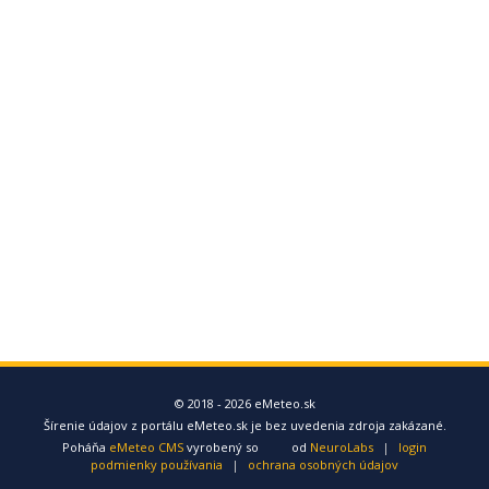
© 2018 - 2026 eMeteo.sk
Šírenie údajov z portálu eMeteo.sk je bez uvedenia zdroja zakázané.
Poháňa
eMeteo CMS
vyrobený so
od
NeuroLabs
|
login
podmienky používania
|
ochrana osobných údajov