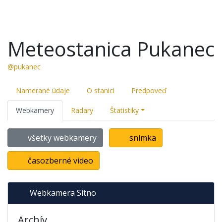
Meteostanica Pukanec
@pukanec
Namerané údaje
O stanici
Predpoveď
Webkamery
Radary
Štatistiky
všetky webkamery
snímka
časozberné video
Webkamera Sitno
Archív