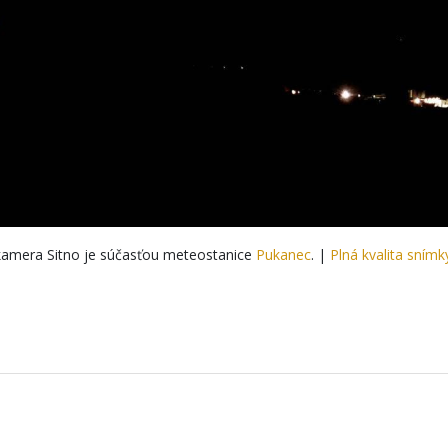
amera Sitno je súčasťou meteostanice
Pukanec
. |
Plná kvalita snímk