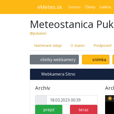
eMeteo.sk
Domov
Články
Galéria
Meteostanica Pu
@pukanec
Namerané údaje
O stanici
Predpoveď
všetky webkamery
snímka
Webkamera Sitno
Archív
Arc
prejsť
teraz