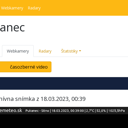
Webkamery
Radary
kanec
Webkamery
Radary
Štatistiky
časozberné video
hívna snímka z 18.03.2023, 00:39