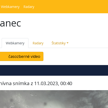
Webkamery
Radary
kanec
Webkamery
Radary
Štatistiky
časozberné video
hívna snímka z 11.03.2023, 00:40