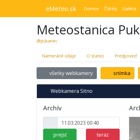
eMeteo.sk
Domov
Články
Galéria
Meteostanica Pu
@pukanec
Namerané údaje
O stanici
Predpoveď
všetky webkamery
snímka
Webkamera Sitno
Archív
Arc
prejsť
teraz