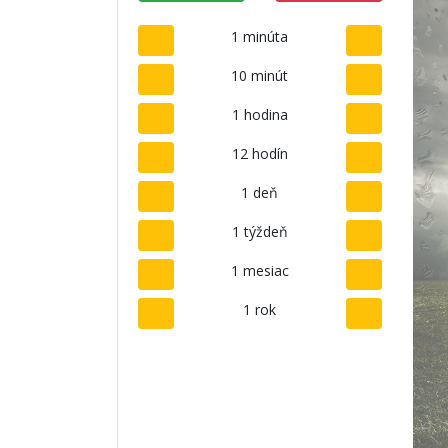
1 minúta
10 minút
1 hodina
12 hodín
1 deň
1 týždeň
1 mesiac
1 rok