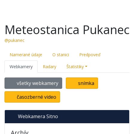
Meteostanica Pukanec
@pukanec
Namerané údaje
O stanici
Predpoveď
Webkamery
Radary
Štatistiky
všetky webkamery
snímka
časozberné video
Webkamera Sitno
Archív